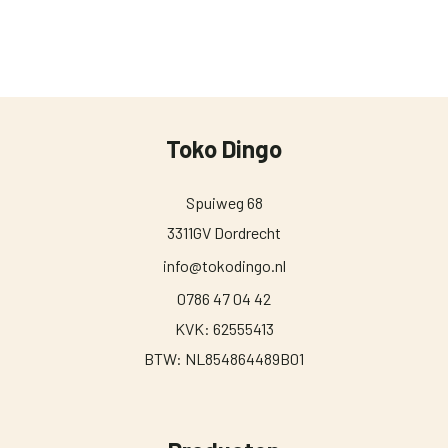
Toko Dingo
Spuiweg 68
3311GV Dordrecht
info@tokodingo.nl
0786 47 04 42
KVK: 62555413
BTW: NL854864489B01