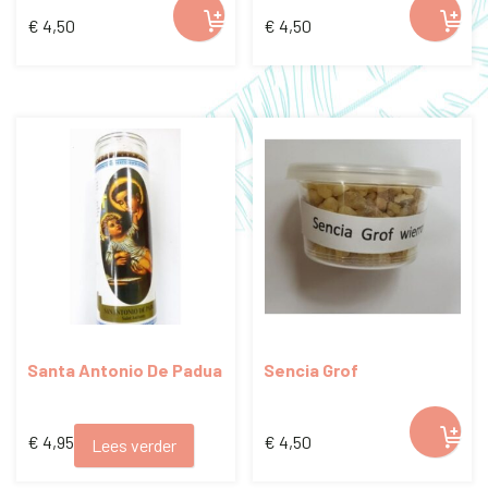
€
4,50
€
4,50
Santa Antonio De Padua
Sencia Grof
candle
€
4,95
€
4,50
Lees verder