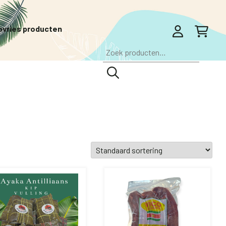
pvries producten
Zoeken
naar: