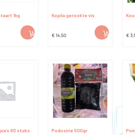
taart 1kg
Kopila gerookte vis
Kou
€
14,50
€
3,
pia’s 60 stuks
Podosirie 500gr
Pon