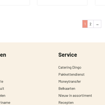
productpagina
1
2
→
ten
Service
Catering Dingo
Pakkettendienst
ie
Moneytransfer
uit
Belkaarten
len
Nieuw in assortiment
uriname
Recepten