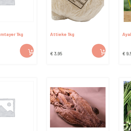
mtayer 1kg
Attieke 1kg
Ayak
€
3,95
€
9,