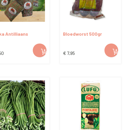
a Antilliaans
Bloedworst 500gr
Dit
50
€
7,95
product
heeft
meerdere
variaties.
Deze
optie
kan