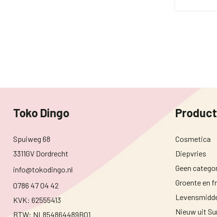
Toko Dingo
Produc
Spuiweg 68
Cosmetica
3311GV Dordrecht
Diepvries
Geen categor
info@tokodingo.nl
Groente en fr
0786 47 04 42
Levensmidde
KVK: 62555413
Nieuw uit S
BTW: NL854864489B01