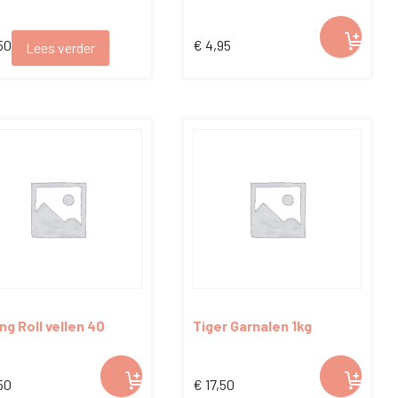
50
€
4,95
Lees verder
ng Roll vellen 40
Tiger Garnalen 1kg
ks
50
€
17,50