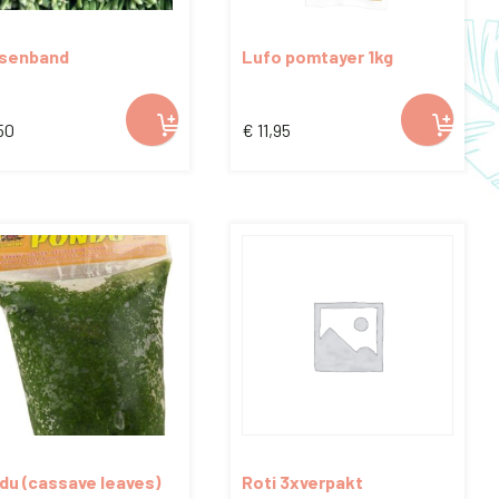
gekozen
worden
senband
Lufo pomtayer 1kg
op
de
50
€
11,95
productpagina
du (cassave leaves)
Roti 3xverpakt