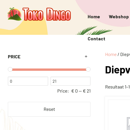
Home
Webshop
Contact
Home
/ Diep
PRICE
Diepv
Resultaat 1–
Price:
€ 0
—
€ 21
Reset