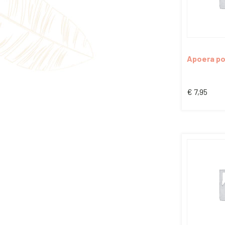
Apoera po
€
7,95