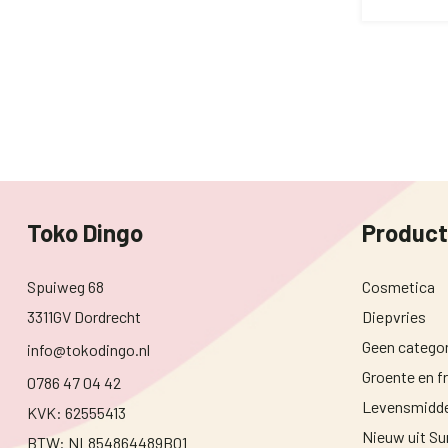
Toko Dingo
Produc
Spuiweg 68
Cosmetica
3311GV Dordrecht
Diepvries
Geen categor
info@tokodingo.nl
Groente en fr
0786 47 04 42
Levensmidde
KVK: 62555413
Nieuw uit S
BTW: NL854864489B01