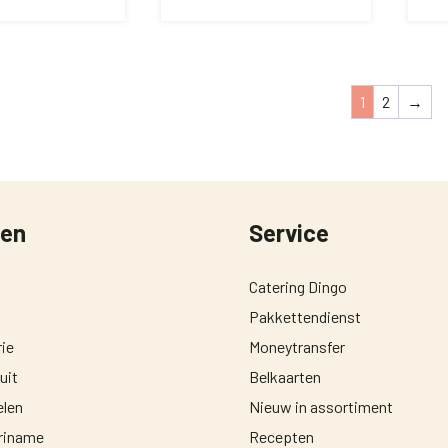
1
2
→
ten
Service
Catering Dingo
Pakkettendienst
ie
Moneytransfer
uit
Belkaarten
len
Nieuw in assortiment
uriname
Recepten