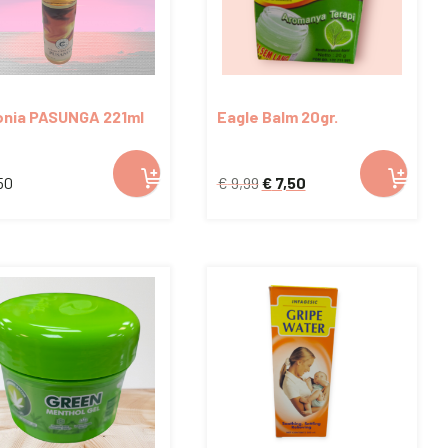
onia PASUNGA 221ml
Eagle Balm 20gr.
Oorspronkelijke
Huidige
50
€
9,99
€
7,50
prijs
prijs
was:
is:
€ 9,99.
€ 7,50.