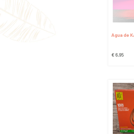
Agua de 
€
6,95