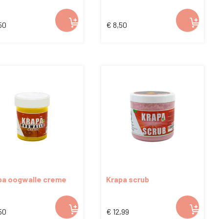
50
€
8,50
pa oogwalle creme
Krapa scrub
50
€
12,99