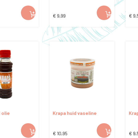
ng hair dress
€
9,99
€
9,
 olie
Krapa huid vaseline
Kra
€
10,95
€
9,