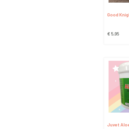
Good Knig
Coil 15gr
€
5,95
Juvet Alo