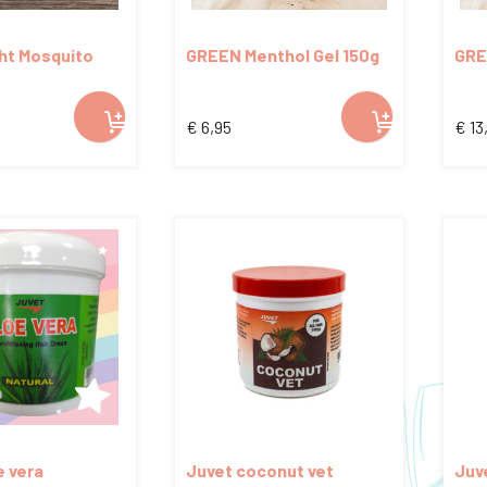
ht Mosquito
GREEN Menthol Gel 150g
GRE
€
6,95
€
13
e vera
Juvet coconut vet
Juve