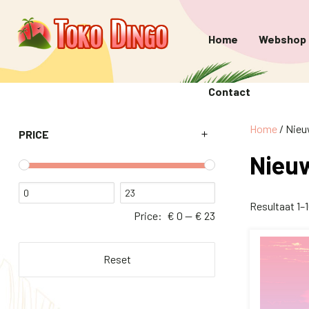
Home
Webshop
Contact
Home
/ Nieu
PRICE
Nieu
Resultaat 1–
Price:
€ 0
—
€ 23
Reset