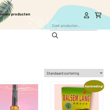
pvries producten
Zoeken
naar:
Aanbieding!