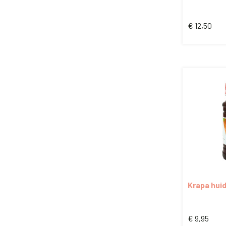
conditioni
€
12,50
250gr.
Krapa huid
€
9,95