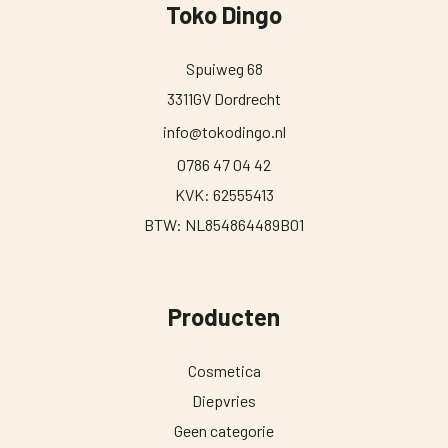
Toko Dingo
Spuiweg 68
3311GV Dordrecht
info@tokodingo.nl
0786 47 04 42
KVK: 62555413
BTW: NL854864489B01
Producten
Cosmetica
Diepvries
Geen categorie