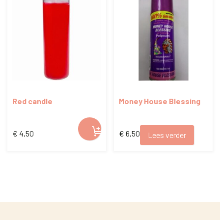
Red candle
Money House Blessing
Air freshener 14,4oz
€
4,50
€
6,50
Lees verder