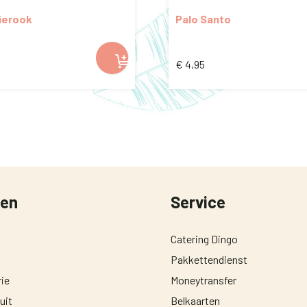
ierook
Palo Santo
€
4,95
ten
Service
Catering Dingo
Pakkettendienst
ie
Moneytransfer
uit
Belkaarten