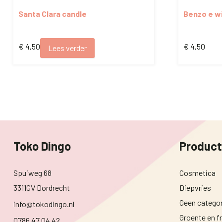
Santa Clara candle
Benzo e w
€
4,50
€
4,50
Lees verder
Toko Dingo
Produc
Spuiweg 68
Cosmetica
3311GV Dordrecht
Diepvries
Geen categor
info@tokodingo.nl
Groente en fr
0786 47 04 42