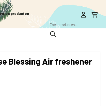
pvries producten
Zoeken
naar:
e Blessing Air freshener