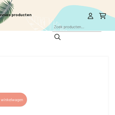
pvries producten
Zoeken
naar:
 winkelwagen