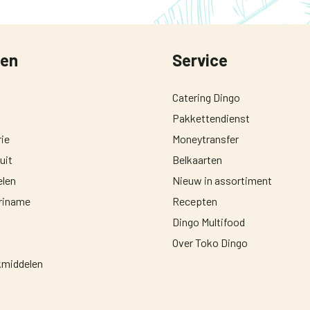
ten
Service
Catering Dingo
Pakkettendienst
ie
Moneytransfer
uit
Belkaarten
len
Nieuw in assortiment
uriname
Recepten
Dingo Multifood
Over Toko Dingo
middelen