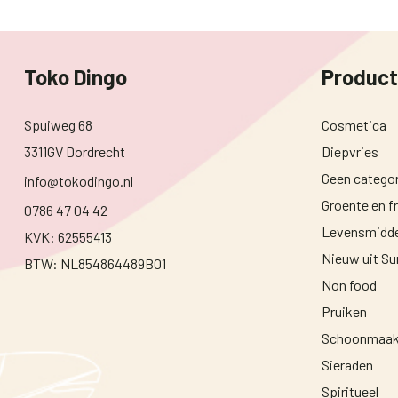
Toko Dingo
Produc
Spuiweg 68
Cosmetica
3311GV Dordrecht
Diepvries
Geen categor
info@tokodingo.nl
Groente en fr
0786 47 04 42
Levensmidde
KVK: 62555413
Nieuw uit S
BTW: NL854864489B01
Non food
Pruiken
Schoonmaak
Sieraden
Spiritueel