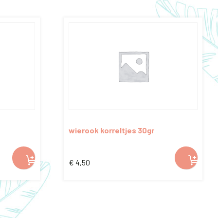
wierook korreltjes 30gr
€
4,50