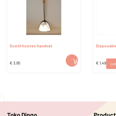
Soetil houten handvat
Disposabl
(Mondkapj
€
3,95
€
1,49
Lee
Toko Dingo
Produc