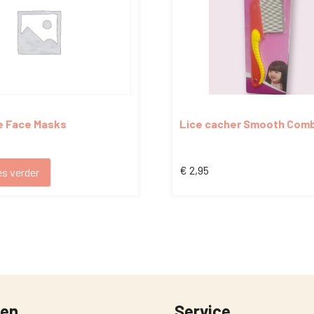
e Face Masks
Lice cacher Smooth Com
es)
€
2,95
s verder
ten
Service