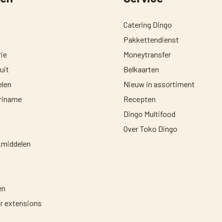
Catering Dingo
Pakkettendienst
ie
Moneytransfer
uit
Belkaarten
len
Nieuw in assortiment
uriname
Recepten
Dingo Multifood
Over Toko Dingo
middelen
en
ir extensions