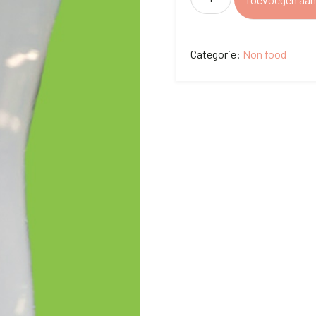
fles
zwart
Categorie:
Non food
350
aantal