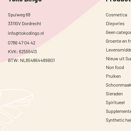
Spuiweg 68
Cosmetica
3311GV Dordrecht
Diepvries
Geen categor
info@tokodingo.nl
Groente en fr
0786 47 04 42
Levensmidde
KVK: 62555413
Nieuw uit S
BTW: NL854864489B01
Non food
Pruiken
Schoonmaak
Sieraden
Spiritueel
Supplement
Synthetic ha