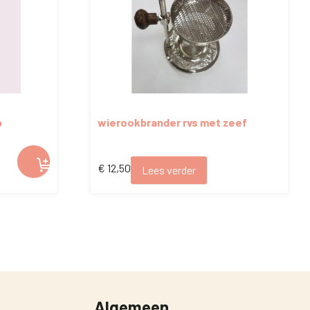
b
wierookbrander rvs met zeef
€
12,50
Lees verder
Algemeen