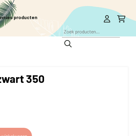
pvries producten
Zoeken
naar:
 zwart 350
 winkelwagen