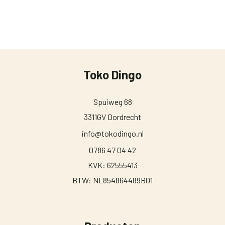
Toko Dingo
Spuiweg 68
3311GV Dordrecht
info@tokodingo.nl
0786 47 04 42
KVK: 62555413
BTW: NL854864489B01