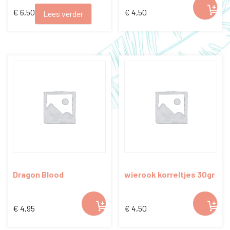
€
6,50
€
4,50
Lees verder
Dragon Blood
wierook korreltjes 30gr
€
4,95
€
4,50