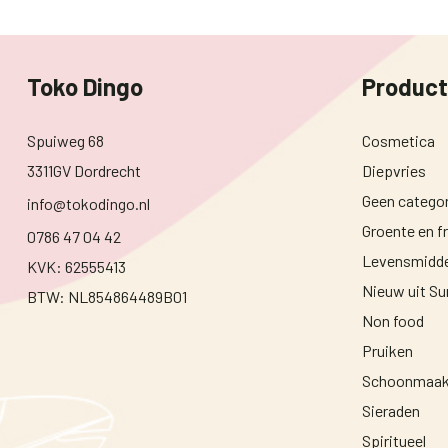
Toko Dingo
Produc
Spuiweg 68
Cosmetica
3311GV Dordrecht
Diepvries
Geen categor
info@tokodingo.nl
Groente en fr
0786 47 04 42
Levensmidde
KVK: 62555413
Nieuw uit S
BTW: NL854864489B01
Non food
Pruiken
Schoonmaak
Sieraden
Spiritueel