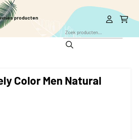
pvries producten
Zoeken
naar:
ely Color Men Natural