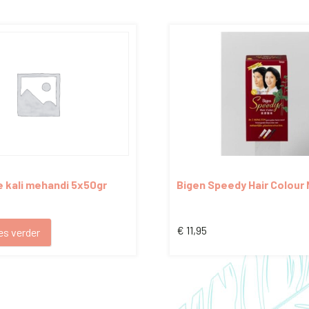
e kali mehandi 5x50gr
Bigen Speedy Hair Colour 
Black N
€
11,95
es verder