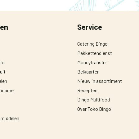
ten
Service
Catering Dingo
Pakkettendienst
ie
Moneytransfer
uit
Belkaarten
len
Nieuw in assortiment
uriname
Recepten
Dingo Multifood
Over Toko Dingo
middelen