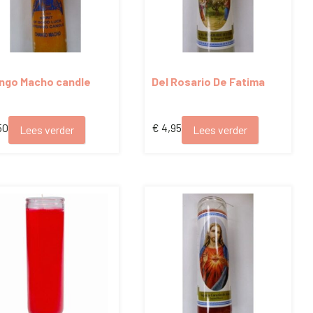
ngo Macho candle
Del Rosario De Fatima
candle
50
€
4,95
Lees verder
Lees verder