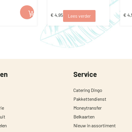
candle
€
4,95
€
4,
Lees verder
ten
Service
Catering Dingo
Pakkettendienst
ie
Moneytransfer
uit
Belkaarten
len
Nieuw in assortiment