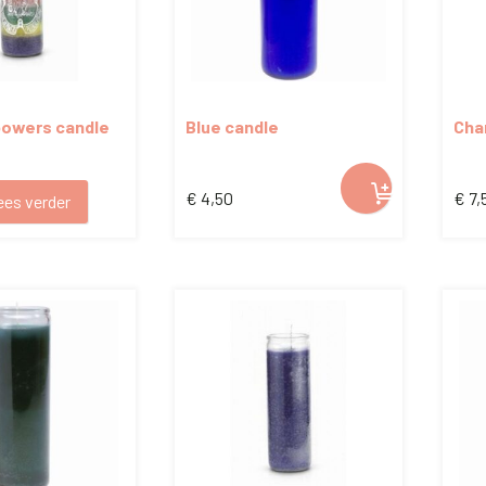
 powers candle
Blue candle
Cha
€
4,50
€
7,
ees verder