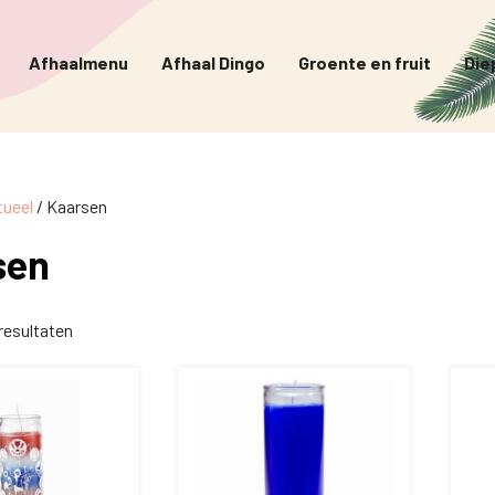
Afhaalmenu
Afhaal Dingo
Groente en fruit
Die
tueel
/ Kaarsen
sen
 resultaten