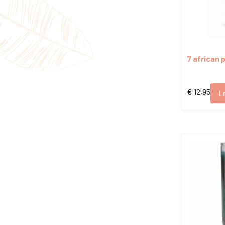
7 african
€
12,95
L