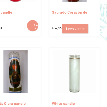
 candle
Sagrado Corazòn de
Jesùs candle
50
€
4,95
Lees verder
ta Clara candle
White candle