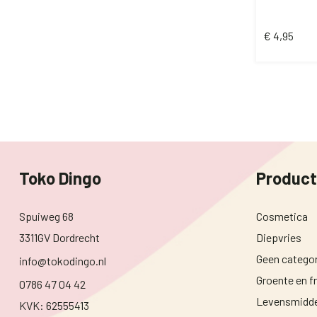
candle
€
4,95
Toko Dingo
Produc
Spuiweg 68
Cosmetica
3311GV Dordrecht
Diepvries
Geen categor
info@tokodingo.nl
Groente en fr
0786 47 04 42
Levensmidde
KVK: 62555413