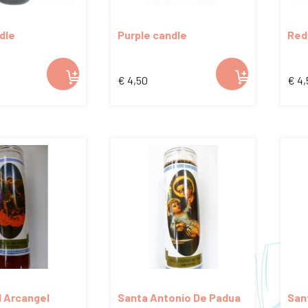
dle
Purple candle
Red
€
4,50
€
4,
l Arcangel
Santa Antonio De Padua
San