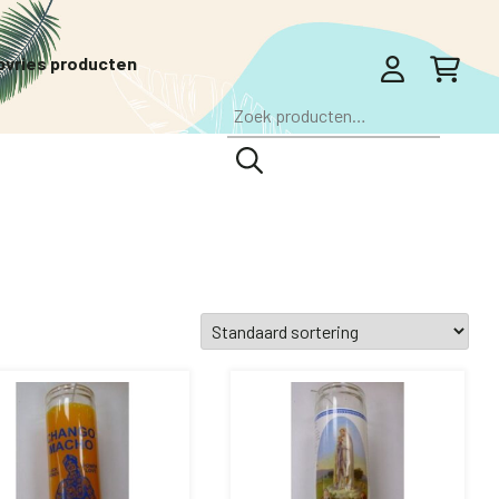
pvries producten
Zoeken
naar: